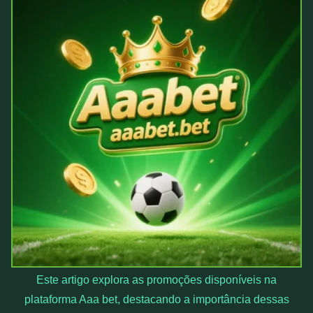
Este artigo explora as promoções disponíveis na
plataforma Aaa bet, destacando a importância dessas