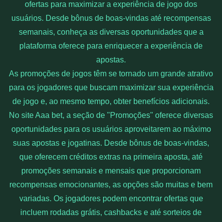
ofertas para maximizar a experiência de jogo dos
usuários. Desde bônus de boas-vindas até recompensas
semanais, conheça as diversas oportunidades que a
plataforma oferece para enriquecer a experiência de
apostas.
As promoções de jogos têm se tornado um grande atrativo
para os jogadores que buscam maximizar sua experiência
de jogo e, ao mesmo tempo, obter benefícios adicionais.
No site Aaa bet, a seção de "Promoções" oferece diversas
oportunidades para os usuários aproveitarem ao máximo
suas apostas e jogatinas. Desde bônus de boas-vindas,
que oferecem créditos extras na primeira aposta, até
promoções semanais e mensais que proporcionam
recompensas emocionantes, as opções são muitas e bem
variadas. Os jogadores podem encontrar ofertas que
incluem rodadas grátis, cashbacks e até sorteios de