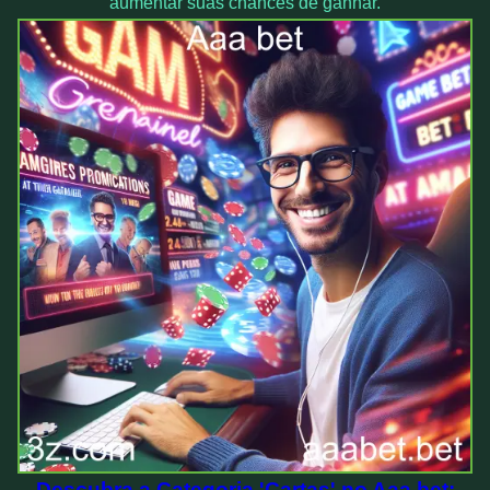
aumentar suas chances de ganhar.
Descubra a Categoria 'Cartas' no Aaa bet: