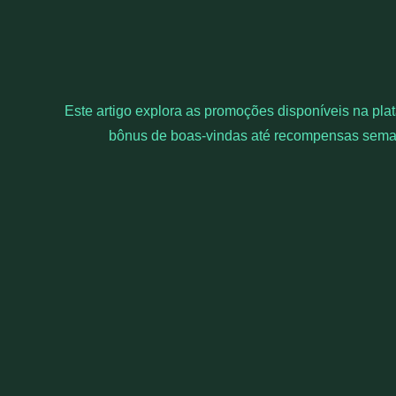
Este artigo explora as promoções disponíveis na pla
bônus de boas-vindas até recompensas semana