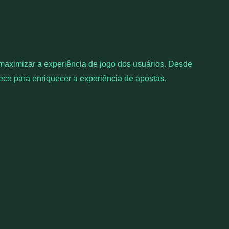
 maximizar a experiência de jogo dos usuários. Desde
ce para enriquecer a experiência de apostas.