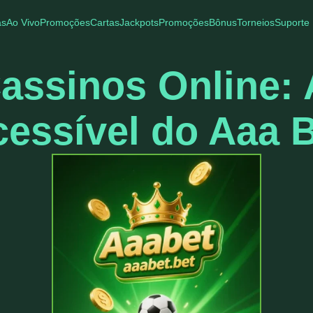
as
Ao Vivo
Promoções
Cartas
Jackpots
Promoções
Bônus
Torneios
Suporte
Cassinos Online: 
essível do Aaa 