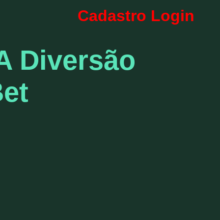
Cadastro
Login
A Diversão
Bet