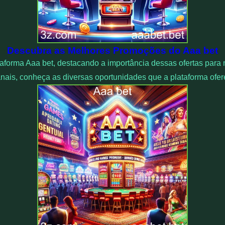
Descubra as Melhores Promoções do Aaa bet
taforma Aaa bet, destacando a importância dessas ofertas para
is, conheça as diversas oportunidades que a plataforma ofere