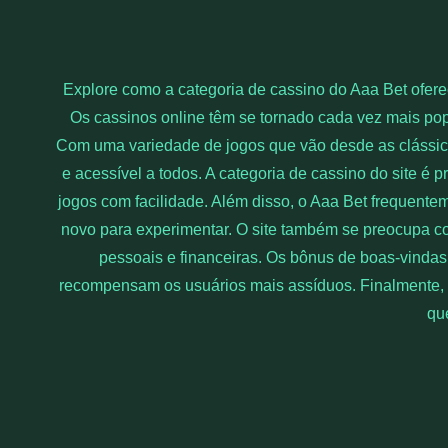
Explore como a categoria de cassino do Aaa Bet ofere
Os cassinos online têm se tornado cada vez mais popu
Com uma variedade de jogos que vão desde as clássica
e acessível a todos. A categoria de cassino do site é 
jogos com facilidade. Além disso, o Aaa Bet frequentem
novo para experimentar. O site também se preocupa co
pessoais e financeiras. Os bônus de boas-vindas
recompensam os usuários mais assíduos. Finalmente, a
qu