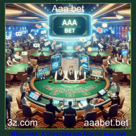
Máquinas: A Diversão em Alta no Aaa Bet