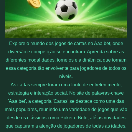
Explore o mundo dos jogos de cartas no Aaa bet, onde
diversão e competição se encontram. Aprenda sobre as
diferentes modalidades, torneios e a dinâmica que tornam
essa categoria tão envolvente para jogadores de todos os
níveis.
As cartas sempre foram uma fonte de entretenimento,
estratégia e interação social. No site de palavras-chave
'Aaa bet', a categoria 'Cartas' se destaca como uma das
mais populares, reunindo uma variedade de jogos que vão
desde os clássicos como Poker e Bule, até as novidades
que capturam a atenção de jogadores de todas as idades.