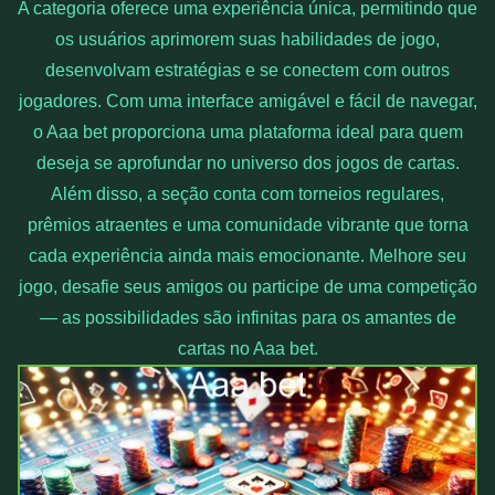
A categoria oferece uma experiência única, permitindo que
os usuários aprimorem suas habilidades de jogo,
desenvolvam estratégias e se conectem com outros
jogadores. Com uma interface amigável e fácil de navegar,
o Aaa bet proporciona uma plataforma ideal para quem
deseja se aprofundar no universo dos jogos de cartas.
Além disso, a seção conta com torneios regulares,
prêmios atraentes e uma comunidade vibrante que torna
cada experiência ainda mais emocionante. Melhore seu
jogo, desafie seus amigos ou participe de uma competição
— as possibilidades são infinitas para os amantes de
cartas no Aaa bet.